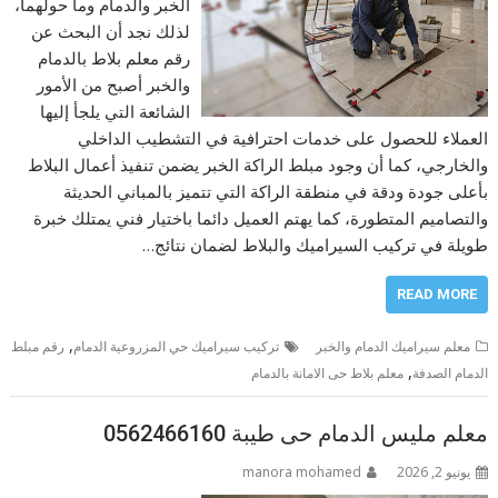
الخبر والدمام وما حولهما،
لذلك نجد أن البحث عن
رقم معلم بلاط بالدمام
والخبر أصبح من الأمور
الشائعة التي يلجأ إليها
العملاء للحصول على خدمات احترافية في التشطيب الداخلي
والخارجي، كما أن وجود مبلط الراكة الخبر يضمن تنفيذ أعمال البلاط
بأعلى جودة ودقة في منطقة الراكة التي تتميز بالمباني الحديثة
والتصاميم المتطورة، كما يهتم العميل دائما باختيار فني يمتلك خبرة
طويلة في تركيب السيراميك والبلاط لضمان نتائج…
READ MORE
,
معلم سيراميك الدمام والخبر
تركيب سيراميك حي المزروعية الدمام
رقم مبلط
,
الدمام الصدفة
معلم بلاط حى الامانة بالدمام
معلم مليس الدمام حى طيبة 0562466160
يونيو 2, 2026
manora mohamed