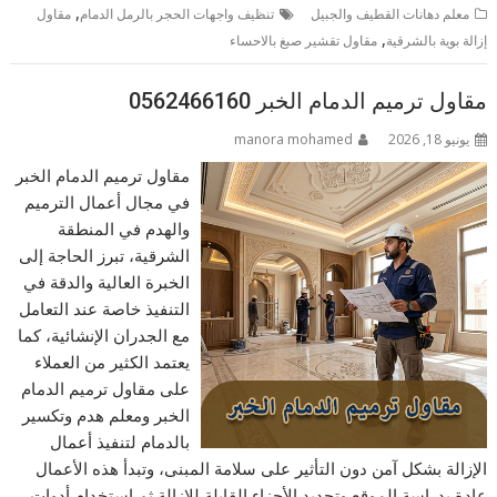
,
معلم دهانات القطيف والجبيل
تنظيف واجهات الحجر بالرمل الدمام
مقاول
,
إزالة بوية بالشرقية
مقاول تقشير صبغ بالاحساء
مقاول ترميم الدمام الخبر 0562466160
يونيو 18, 2026
manora mohamed
مقاول ترميم الدمام الخبر
في مجال أعمال الترميم
والهدم في المنطقة
الشرقية، تبرز الحاجة إلى
الخبرة العالية والدقة في
التنفيذ خاصة عند التعامل
مع الجدران الإنشائية، كما
يعتمد الكثير من العملاء
على مقاول ترميم الدمام
الخبر ومعلم هدم وتكسير
بالدمام لتنفيذ أعمال
الإزالة بشكل آمن دون التأثير على سلامة المبنى، وتبدأ هذه الأعمال
عادة بدراسة الموقع وتحديد الأجزاء القابلة للإزالة ثم استخدام أدوات