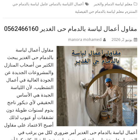
,
معلم لياسة الدمام والخبر
أعمال اللياسة بالدمام
عامل لياسة بالدمام حي
,
المنتزه
معلم لياسة بالدمام حي الفيصلية
مقاول أعمال لياسة بالدمام حى الغدير 0562466160
يونيو 2, 2026
manora mohamed
مقاول أعمال لياسة
بالدمام حى الغدير يبحث
الكثير من أصحاب المنازل
والمشروعات الجديدة عن
الجودة العالية في أعمال
التشطيب، لأن اللياسة
الجيدة هي الأساس
الحقيقي لأي ديكور ناجح
يدوم لسنوات طويلة دون
تشققات أو عيوب لذلك
أصبح الاعتماد على مقاول
أعمال لياسة بالدمام حى الغدير أمر ضروري لكل من يرغب في
الحصول على تشطيب احترافي يضيف لمسة جمالية للمكان كما أن