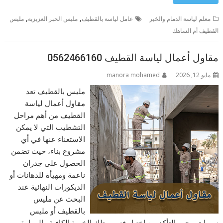
,
,
معلم لياسة الدمام والخبر
عامل لياسة بالقطيف
مليس الخبر العزيزية
مليس
القطيف أم الساهك
مقاول أعمال لياسة القطيف 0562466160
مايو 12, 2026
manora mohamed
مليس بالقطيف تعد
مقاول أعمال لياسة
القطيف من أهم مراحل
التشطيب التي لا يمكن
الاستغناء عنها في أي
مشروع بناء، حيث تضمن
الحصول على جدران
ناعمة ومهيأة للدهانات أو
الديكورات النهائية عند
البحث عن مليس
بالقطيف أو مليس
سيهات، يجب التأكد من اختيار فني يمتلك الخبرة الكافية والمهارة