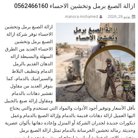
ازالة الصبغ برمل وتخشين الاحساء 0562466160
يونيو 28, 2026
manora mohamed
ازالة الصبغ برمل وتخشين
الاحساء توفر شركة ازالة
الصبغ برمل وتخشين
الاحساء العديد من الطرق
السهلة والبسيطة ازاله
الدهان القديم بالرمل
الدمام وتنظيف البلاط
والسيراميك بالدمام، كما
يتوفر العديد من مقاول
تقشير دهانات بالدمام
ومقاول إزالة صبغ بالجبيل
بأقل الأسعار وتوفير أجود الأدوات والمواد التي تستخدم والتي يحتاج
اليها العميل ازالة دهانات قديمة بالدمام وإزالة الصبغ بالدمام وعمل
ديكورات جديدة لجدران الشركة أو المنزل وإعاده دهانها بألوان عصرية
وحديثة. رماله تخشين الخرسانة بالدمام تمثل ازالة الصبغ برمل
وتخشين الاحساء خطوة أساسية لنجاح اي مشروع تجديد او ترميم ،