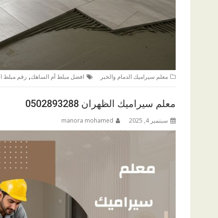
,
معلم سيراميك الدمام والخبر
افضل مبلط أم الساهك
رقم مبلط ال
معلم سيراميك الظهران 0502893288
سبتمبر 4, 2025
manora mohamed