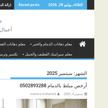
Skip
ازالة الدها
الثلاثاء, يوليو 28, 2026
Recent posts
to
content
م
أعمال 
معلم دهانات الدمام والخبر
معلم دهانات الق
معلم سيراميك القطيف والجبيل
تكسير وترميم
الشهر:
سبتمبر 2025
أرخص مبلط بالدمام 0502893288
سبتمبر 4, 2025
manora mohamed