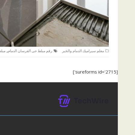
,
معلم سيراميك الدمام والخبر
رقم مبلط حى الفرسان الدمام
مبلط
[sureforms id='2715']