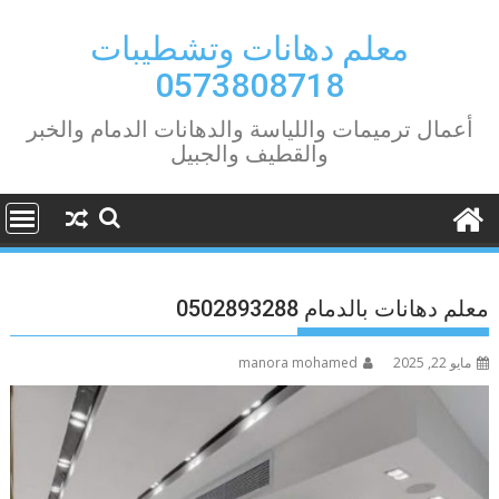
Ski
t
معلم دهانات وتشطيبات
conten
0573808718
أعمال ترميمات واللياسة والدهانات الدمام والخبر
والقطيف والجبيل
معلم دهانات بالدمام 0502893288
مايو 22, 2025
manora mohamed