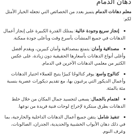
دهان الدمام
معلم دهانات الدمام
يتميز بعدد من الخصائص التي تجعله الخيار الأمثل
لكم:
إنجاز سريع وجودة عالية
: يمتلك القدرة الكبيرة على إنجاز أعمال
الدهانات في جميع المنشآت بأسرع وقت وبأعلى جودة ممكنة.
مصداقية وأمان
: يتمتع بمصداقية وأمان كبيرين، ويقدم أفضل
وأغلى أنواع الدهانات بأسعارها الحقيقية دون زيادة، على عكس
الكثير من معلمي الدهانات الآخرين في الدمام.
كتالوج واسع
: يوفر كتالوجًا كبيرًا يتيح للعملاء اختيار الدهانات
وأعمال الديكور التي يرغبون بها، مع تقديم ديكورات عصرية بنسبة
مئة بالمئة.
اهتمام بالجمال
: يسعى لتجسيد جمال المكان من خلال خلط
الدهانات بطرق مبتكرة لإخراج لوحات فنية فريدة من نوعها.
تنفيذ شامل
: يتقن جميع أعمال الدهانات الداخلية والخارجية، بما
في ذلك دهان الأبواب الخشبية والحديدية، الجدران، الصالونات،
وغرف النوم.