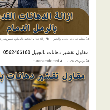
,
معلم دهانات الدمام والخبر
ازالة دهان الحائط بالدمام
كمبروسر تخ
مقاول تقشير دهانات بالجبيل 0562466160
يونيو 28, 2026
manora mohamed