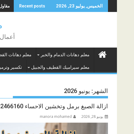
Skip
مقاول تق
الخميس, يوليو 23, 2026
Recent posts
to
content
م
أعمال 
معلم دهانات الدمام والخبر
معلم دهانات الق
معلم سيراميك القطيف والجبيل
تكسير وترميم
الشهر:
يونيو 2026
ازالة الصبغ برمل وتخشين الاحساء 0562466160
يونيو 28, 2026
manora mohamed