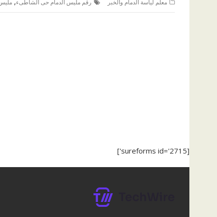
,
معلم لياسة الدمام والخبر
رقم مليس الدمام حى الشاطىء
مليس 
[sureforms id='2715']