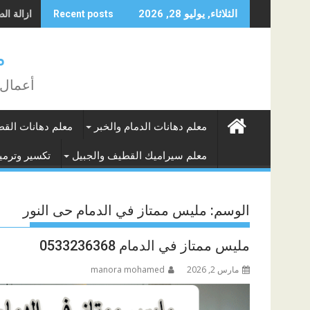
Skip
ازالة الدها
الثلاثاء, يوليو 28, 2026
Recent posts
to
content
م
أعمال 
معلم دهانات الدمام والخبر
معلم دهانات الق
معلم سيراميك القطيف والجبيل
تكسير وترميم
الوسم:
مليس ممتاز في الدمام حى النور
مليس ممتاز في الدمام 0533236368
مارس 2, 2026
manora mohamed