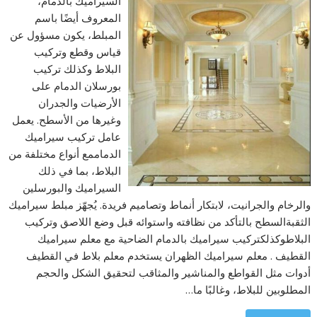
السيراميك بالدمام،
المعروف أيضًا باسم
المبلط، يكون مسؤول عن
قياس وقطع وتركيب
البلاط وكذلك تركيب
بورسلان الدمام على
الأرضيات والجدران
وغيرها من الأسطح. يعمل
عامل تركيب سيراميك
الدماممع أنواع مختلفة من
البلاط، بما في ذلك
السيراميك والبورسلين
والرخام والجرانيت، لابتكار أنماط وتصاميم فريدة. يُجهّز مبلط سيراميك
الثقبةالسطح بالتأكد من نظافته واستوائه قبل وضع اللاصق وتركيب
البلاطوكذلكتركيب سيراميك بالدمام الضاحية مع معلم سيراميك
القطيف . معلم سيراميك الظهران يستخدم معلم بلاط في القطيف
أدوات مثل القواطع والمناشير والمثاقب لتحقيق الشكل والحجم
المطلوبين للبلاط، وغالبًا ما…