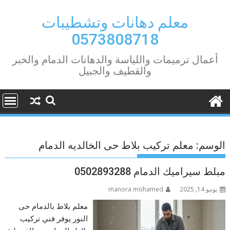
Ski
t
معلم دهانات وتشطيبات
conten
0573808718
أعمال ترميمات واللياسة والدهانات الدمام والخبر
والقطيف والجبيل
الوسم:
معلم تركيب بلاط حى الخالديه الدمام
مبلط سيراميك الدمام 0502893288
يونيو 14, 2025
manora mohamed
معلم بلاط بالدمام حى
النور يوفر فني تركيب