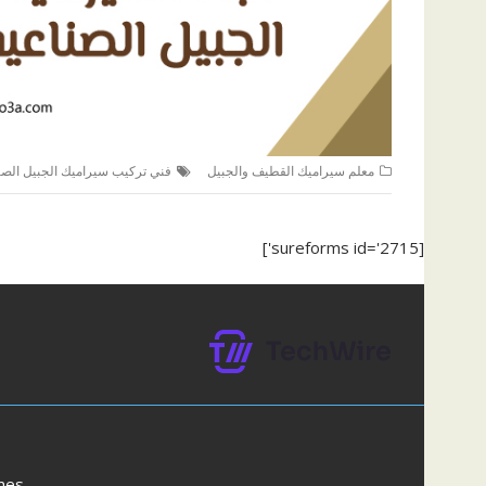
معلم سيراميك القطيف والجبيل
فني تركيب سيراميك الجبيل الصن
[sureforms id='2715']
mes