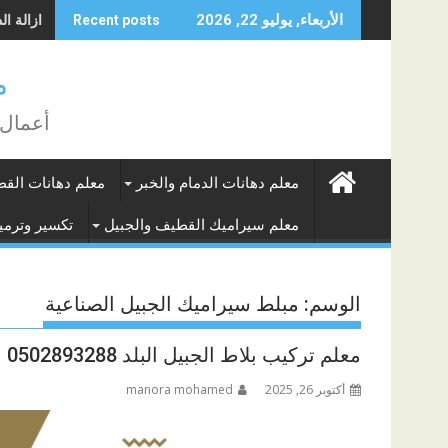
Skip
ازالة الده
الأربعاء, يوليو 22, 2026
Recent posts
to
content
م
أعمال 
معلم دهانات الدمام والخبر
معلم دهانات الق
معلم سيراميك القطيف والجبيل
تكسير وترميم
الوسم:
مبلط سيراميك الجبيل الصناعية
معلم تركيب بلاط الجبيل البلد 0502893288
أكتوبر 26, 2025
manora mohamed