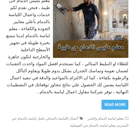
معلم مليس الدمام حى
طيبة ، فنحن نقدم لكم
خدمات واعمال اللياسة
بالدمام بأعلي معايير
الجودة والكفاءة ، معلم
لياسة بالدمام لدينا يتمتع
بخبرة طويلة في تجهيز
الأسطح الداخلية
والخارجية لتكون جاهزة
للطلاء او التبليط المثالي ، كما نستخدم افضل المواد واحدث التقنيات
لضمان نعومة وتماسك الجدران بشكل يدوم طويلا ويقاوم التآكل
والرطوبة بكفاءة ، كما ان الالتزام بالمواعيد والدقة في تنفيذ اعمال
اللياسة يضمن لك الحصول علي نتائج تتجاوز توقعاتك في التشطيبات
النهائية ، توفر شركتنا مقاول اعمال لياسة بالدمام…
READ MORE
,
معلم لياسة الدمام والخبر
أعمال اللياسة بالدمام
عامل لياسة بالدمام حي
,
المنتزه
معلم لياسة بالدمام حي الفيصلية