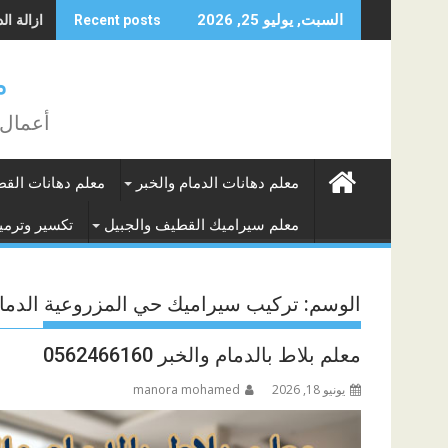
Skip
ازالة الده
السبت, يوليو 25, 2026
Recent posts
to
content
م
أعمال 
معلم دهانات الدمام والخبر
معلم دهانات الق
معلم سيراميك القطيف والجبيل
تكسير وترميم
الوسم:
تركيب سيراميك حي المزروعية الدما
معلم بلاط بالدمام والخبر 0562466160
يونيو 18, 2026
manora mohamed