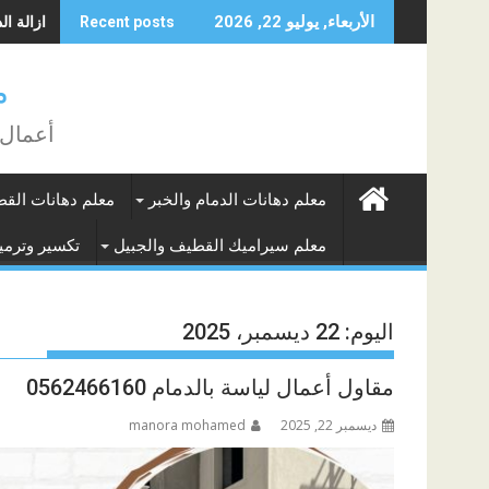
Skip
ازالة الده
الأربعاء, يوليو 22, 2026
Recent posts
to
content
م
أعمال 
معلم دهانات الدمام والخبر
معلم دهانات الق
معلم سيراميك القطيف والجبيل
تكسير وترميم
اليوم:
22 ديسمبر، 2025
مقاول أعمال لياسة بالدمام 0562466160
ديسمبر 22, 2025
manora mohamed