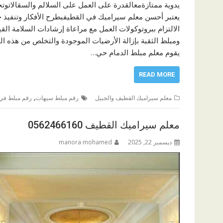
يدوية ممتازةمعالقدرة على العمل على السلالم والسقالاتوت
يعتبر أحسن معلم سيراميك في القطيفبطرح الأفكار وتنفيذ حل
الالتزام ببروتوكولات العمل مع مراعاة إرشادات السلامة ال
ومبلط الثقبة بإزالة الأرضيات الموجودة والتخلص من هذه ا
يقوم معلم مبلط الدمام حي…
READ MORE
,
معلم سيراميك القطيف والجبيل
رقم مبلط سيهات
رقم مبلط في 
معلم سيراميك القطيف 0562466160
ديسمبر 22, 2025
manora mohamed