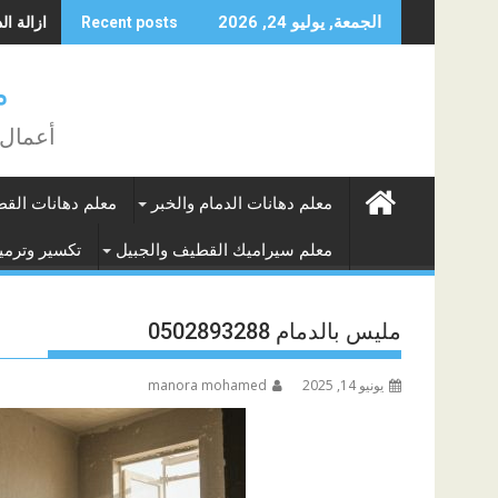
Skip
ازالة الده
الجمعة, يوليو 24, 2026
Recent posts
to
content
م
أعمال 
معلم دهانات الدمام والخبر
معلم دهانات الق
معلم سيراميك القطيف والجبيل
تكسير وترميم
مليس بالدمام 0502893288
يونيو 14, 2025
manora mohamed